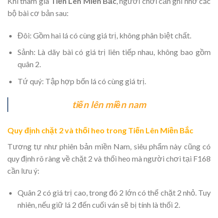
Khi tham gia
Tiến Lên Miền Bắc
, người chơi cần ghi nhớ các
bộ bài cơ bản sau:
Đôi: Gồm hai lá có cùng giá trị, không phân biệt chất.
Sảnh: Là dãy bài có giá trị liên tiếp nhau, không bao gồm
quân 2.
Tứ quý: Tập hợp bốn lá có cùng giá trị.
Xem thêm:
tiến lên miền nam
Quy định chặt 2 và thối heo trong Tiến Lên Miền Bắc
Tương tự như phiên bản miền Nam, siêu phẩm này cũng có
quy định rõ ràng về chặt 2 và thối heo mà người chơi tại F168
cần lưu ý:
Quân 2 có giá trị cao, trong đó 2 lớn có thể chặt 2 nhỏ. Tuy
nhiên, nếu giữ lá 2 đến cuối ván sẽ bị tính là thối 2.