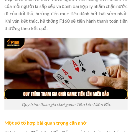
của mỗi người là sắp xếp và đánh bài hợp lý nhằm chặn nước
đi của đối thủ, hướng đến mục tiêu đánh hết bài sớm nhất.
Khi ván kết thúc, hệ thống F168 sẽ tiến hành thanh toán tiền
thưởng theo kết quả.
Quy trình tham gia chơi game Tiến Lên Miền Bắc
Một số tổ hợp bài quan trọng cần nhớ