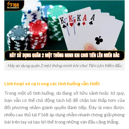
Hãy sử dụng quân 2 một thông minh khi chơi Tiến Lên Miền Bắc
Linh hoạt xé cạ trong các tình huống cần thiết
Trong một số tình huống, dù đang sở hữu sảnh hoặc tứ quý,
bạn vẫn có thể chủ động tách bộ để chặn bài thấp hơn của
đối phương nhằm giành quyền đánh tiếp. Đây là mẹo được
nhiều cao thủ tại F168 áp dụng nhằm nhanh chóng giải phóng
bài trên tay và tạo lợi thế trong những ván đấu căng thẳng.