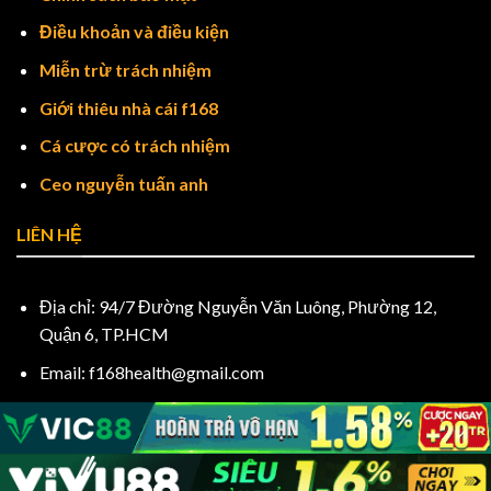
Điều khoản và điều kiện
Miễn trừ trách nhiệm
Giới thiêu nhà cái f168
Cá cược có trách nhiệm
Ceo nguyễn tuấn anh
LIÊN HỆ
Địa chỉ: 94/7 Đường Nguyễn Văn Luông, Phường 12,
Quận 6, TP.HCM
Email:
f168health@gmail.com
Website:
https://lolnews.in/
Hotline: 0909.639.857
Tag: #f168health #f168 #nhacaif168 #linkvaof168