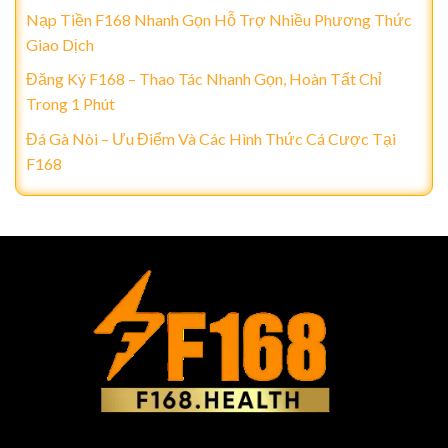
Nạp Tiền F168 Nhanh Gọn Hỗ Trợ Nhiều Phương Thức
Giao Dịch
Đăng Ký F168 – Thao Tác Nhanh Gọn, Hoàn Tất Chỉ
Trong 1 Phút
Đá Gà Nòi – Ưu Điểm Và Các Hình Thức Cá Cược Tại
F168