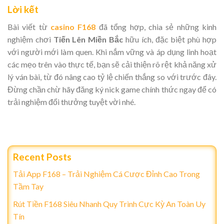
Lời kết
Bài viết từ
casino F168
đã tổng hợp, chia sẻ những kinh
nghiệm chơi
Tiến Lên Miền Bắc
hữu ích, đặc biệt phù hợp
với người mới làm quen. Khi nắm vững và áp dụng linh hoạt
các mẹo trên vào thực tế, bạn sẽ cải thiện rõ rệt khả năng xử
lý ván bài, từ đó nâng cao tỷ lệ chiến thắng so với trước đây.
Đừng chần chừ hãy đăng ký nick game chính thức ngay để có
trải nghiệm đổi thưởng tuyệt vời nhé.
Recent Posts
Tải App F168 – Trải Nghiệm Cá Cược Đỉnh Cao Trong
Tầm Tay
Rút Tiền F168 Siêu Nhanh Quy Trình Cực Kỳ An Toàn Uy
Tín