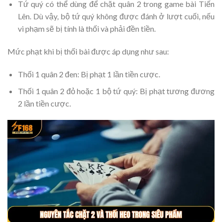
Tứ quý có thể dùng để chặt quân 2 trong game bài Tiến
Lên. Dù vậy, bộ tứ quý không được đánh ở lượt cuối, nếu
vi phạm sẽ bị tính là thối và phải đền tiền.
Mức phạt khi bị thối bài được áp dụng như sau:
Thối 1 quân 2 đen: Bị phạt 1 lần tiền cược.
Thối 1 quân 2 đỏ hoặc 1 bộ tứ quý: Bị phạt tương đương
2 lần tiền cược.