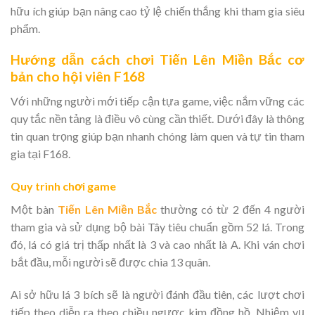
hữu ích giúp bạn nâng cao tỷ lệ chiến thắng khi tham gia siêu
phẩm.
Hướng dẫn cách chơi Tiến Lên Miền Bắc cơ
bản cho hội viên F168
Với những người mới tiếp cận tựa game, việc nắm vững các
quy tắc nền tảng là điều vô cùng cần thiết. Dưới đây là thông
tin quan trọng giúp bạn nhanh chóng làm quen và tự tin tham
gia tại F168.
Quy trình chơi game
Một bàn
Tiến Lên Miền Bắc
thường có từ 2 đến 4 người
tham gia và sử dụng bộ bài Tây tiêu chuẩn gồm 52 lá. Trong
đó, lá có giá trị thấp nhất là 3 và cao nhất là A. Khi ván chơi
bắt đầu, mỗi người sẽ được chia 13 quân.
Ai sở hữu lá 3 bích sẽ là người đánh đầu tiên, các lượt chơi
tiếp theo diễn ra theo chiều ngược kim đồng hồ. Nhiệm vụ