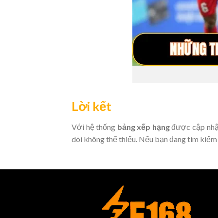
Lời kết
Với hệ thống
bảng xếp hạng
được cập nhật
dõi không thể thiếu. Nếu bạn đang tìm kiếm m