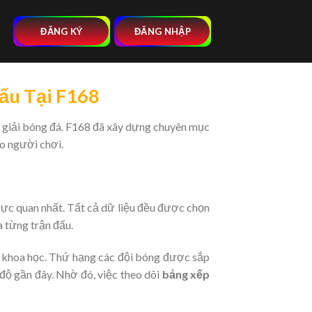
ĐĂNG KÝ
ĐĂNG NHẬP
ấu Tại F168
c giải bóng đá. F168 đã xây dựng chuyên mục
o người chơi.
ực quan nhất. Tất cả dữ liệu đều được chọn
a từng trận đấu.
ý, khoa học. Thứ hạng các đội bóng được sắp
 độ gần đây. Nhờ đó, việc theo dõi
bảng xếp