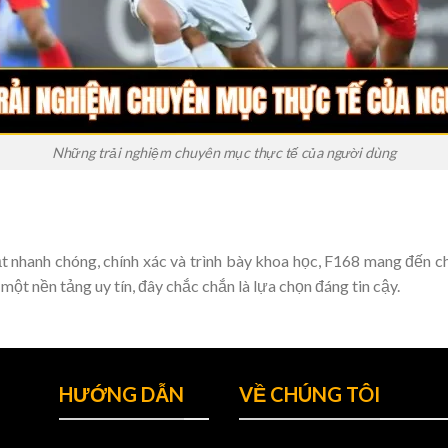
Những trải nghiệm chuyên mục thực tế của người dùng
 nhanh chóng, chính xác và trình bày khoa học, F168 mang đến 
ột nền tảng uy tín, đây chắc chắn là lựa chọn đáng tin cậy.
HƯỚNG DẪN
VỀ CHÚNG TÔI