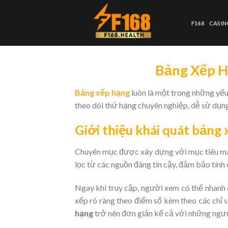
Bỏ
qua
F168
CASIN
nội
dung
Bảng Xếp H
Bảng xếp hạng
luôn là một trong những yếu
theo dõi thứ hạng chuyên nghiệp, dễ sử dụng
Giới thiệu khái quát bảng
Chuyên mục được xây dựng với mục tiêu man
lọc từ các nguồn đáng tin cậy, đảm bảo tính
Ngay khi truy cập, người xem có thể nhanh 
xếp rõ ràng theo điểm số kèm theo các chỉ s
hạng
trở nên đơn giản kể cả với những ngư