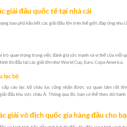
 giải đấu quốc tế tại nhà cái
ng bao phủ hầu hết các giải đấu lớn trên thế giới, đáp ứng nhu
i trò quan trọng trong việc đánh giá sức mạnh và vị thế của mỗi 
hình thi đấu tại các giải lớn như World Cup, Euro, Copa America.
u lạc bộ
ơi cấp câu lạc bộ châu lục cũng nhận được sự quan tâm rất lớ
iải đấu khu vực châu Á. Thông qua đó, bạn có thể theo dõi hành 
c giải vô địch quốc gia hàng đầu cho b
n sự kịch tính, hấp dẫn nhờ lịch thi đấu dày đặc cùng tính cạnh tr