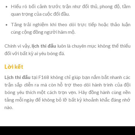
Hiểu rõ bối cảnh trước trận như đối thủ, phong độ, tầm
quan trọng của cuộc đối đầu.
Tăng trải nghiệm khi theo dõi trực tiếp hoặc thảo luận
cùng cộng đồng người hâm mộ.
Chính vì vậy,
lịch thi đấu
luôn là chuyên mục không thể thiếu
đối với bất kỳ ai yêu bóng đá.
Lời kết
Lịch thi đấu
tại F168 không chỉ giúp bạn nắm bắt nhanh các
trận sắp diễn ra mà còn hỗ trợ theo dõi hành trình của đội
bóng yêu thích một cách trọn vẹn. Hãy đồng hành cùng nền
tảng mỗi ngày để không bỏ lỡ bất kỳ khoảnh khắc đáng nhớ
nào.