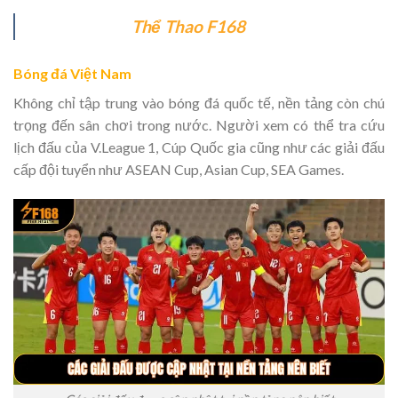
Xem thêm:
Thể Thao F168
Bóng đá Việt Nam
Không chỉ tập trung vào bóng đá quốc tế, nền tảng còn chú
trọng đến sân chơi trong nước. Người xem có thể tra cứu
lịch đấu của V.League 1, Cúp Quốc gia cũng như các giải đấu
cấp đội tuyển như ASEAN Cup, Asian Cup, SEA Games.