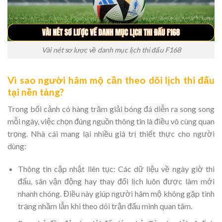
Vài nét sơ lược về danh mục lịch thi đấu F168
Vì sao người hâm mộ cần theo dõi lịch thi đấu
tại nền tảng?
Trong bối cảnh có hàng trăm giải bóng đá diễn ra song song
mỗi ngày, việc chọn đúng nguồn thông tin là điều vô cùng quan
trọng. Nhà cái mang lại nhiều giá trị thiết thực cho người
dùng:
Thông tin cập nhật liên tục: Các dữ liệu về ngày giờ thi
đấu, sân vận động hay thay đổi lịch luôn được làm mới
nhanh chóng. Điều này giúp người hâm mộ không gặp tình
trạng nhầm lẫn khi theo dõi trận đấu mình quan tâm.