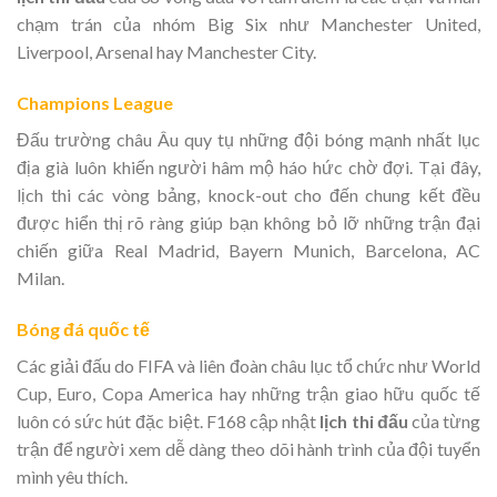
chạm trán của nhóm Big Six như Manchester United,
Liverpool, Arsenal hay Manchester City.
Champions League
Đấu trường châu Âu quy tụ những đội bóng mạnh nhất lục
địa già luôn khiến người hâm mộ háo hức chờ đợi. Tại đây,
lịch thi các vòng bảng, knock-out cho đến chung kết đều
được hiển thị rõ ràng giúp bạn không bỏ lỡ những trận đại
chiến giữa Real Madrid, Bayern Munich, Barcelona, AC
Milan.
Bóng đá quốc tế
Các giải đấu do FIFA và liên đoàn châu lục tổ chức như World
Cup, Euro, Copa America hay những trận giao hữu quốc tế
luôn có sức hút đặc biệt. F168 cập nhật
lịch thi đấu
của từng
trận để người xem dễ dàng theo dõi hành trình của đội tuyển
mình yêu thích.