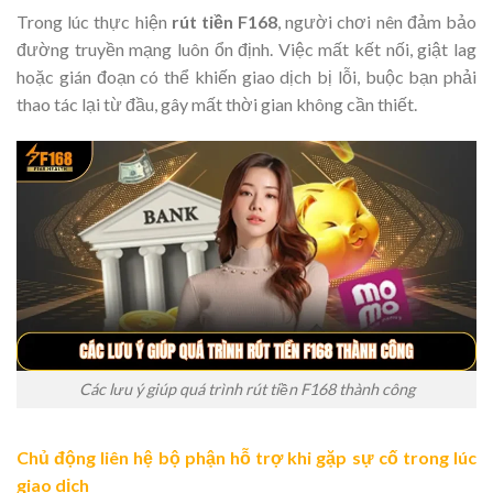
Trong lúc thực hiện
rút tiền F168
, người chơi nên đảm bảo
đường truyền mạng luôn ổn định. Việc mất kết nối, giật lag
hoặc gián đoạn có thể khiến giao dịch bị lỗi, buộc bạn phải
thao tác lại từ đầu, gây mất thời gian không cần thiết.
Các lưu ý giúp quá trình rút tiền F168 thành công
Chủ động liên hệ bộ phận hỗ trợ khi gặp sự cố trong lúc
giao dịch