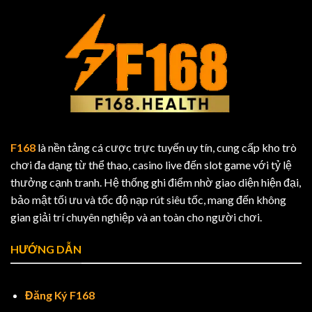
F168
là nền tảng cá cược trực tuyến uy tín, cung cấp kho trò
chơi đa dạng từ thể thao, casino live đến slot game với tỷ lệ
thưởng cạnh tranh. Hệ thống ghi điểm nhờ giao diện hiện đại,
bảo mật tối ưu và tốc độ nạp rút siêu tốc, mang đến không
gian giải trí chuyên nghiệp và an toàn cho người chơi.
HƯỚNG DẪN
Đăng Ký F168