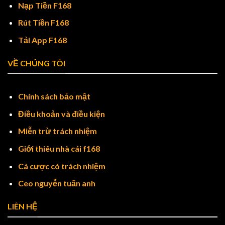
Nạp Tiền F168
Rút Tiền F168
Tải App F168
VỀ CHÚNG TÔI
Chính sách bảo mật
Điều khoản và điều kiện
Miễn trừ trách nhiệm
Giới thiêu nhà cái f168
Cá cược có trách nhiệm
Ceo nguyễn tuấn anh
LIÊN HỆ