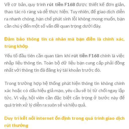
Về cơ bản, quy trình
rút tiền F168
được thiết kế đơn giản,
thao tác rõ ràng và dễ thực hiện. Tuy nhiên, để giao dịch diễn
ra nhanh chóng, hạn chế phát sinh lỗi không mong muốn, bạn
cần chú ý đến một số vấn đề quan trọng dưới đây.
Đảm bảo thông tin cá nhân mà bạn điền là chính xác,
trùng khớp
Yếu tố đầu tiên cần quan tâm khi
rút tiền F168
chính là việc
nhập liệu thông tin. Toàn bộ dữ liệu bạn cung cấp phải đồng
nhất với thông tin đã đăng ký tài khoản trước đó.
Trong trường hợp hệ thống phát hiện thông tin không chính
xác hoặc có dấu hiệu giả mạo, yêu cầu sẽ bị từ chối ngay lập
tức. Vì vậy, hội viên cần đặc biệt cẩn trọng ở bước này để
quá trình xử lý diễn ra suôn sẻ và hiệu quả.
Duy trì kết nối internet ổn định trong quá trình giao dịch
rút thưởng