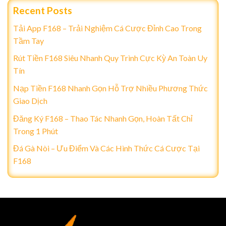
Recent Posts
Tải App F168 – Trải Nghiệm Cá Cược Đỉnh Cao Trong
Tầm Tay
Rút Tiền F168 Siêu Nhanh Quy Trình Cực Kỳ An Toàn Uy
Tín
Nạp Tiền F168 Nhanh Gọn Hỗ Trợ Nhiều Phương Thức
Giao Dịch
Đăng Ký F168 – Thao Tác Nhanh Gọn, Hoàn Tất Chỉ
Trong 1 Phút
Đá Gà Nòi – Ưu Điểm Và Các Hình Thức Cá Cược Tại
F168