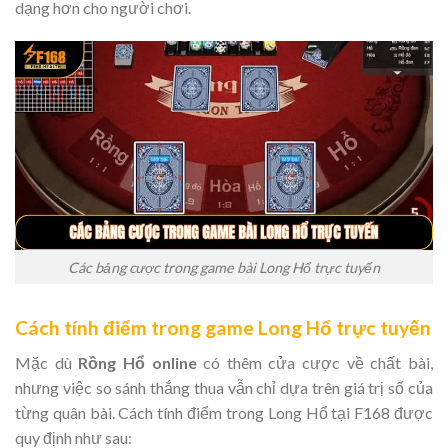
dạng hơn cho người chơi.
Các bảng cược trong game bài Long Hổ trực tuyến
Cách tính điểm trong game Long Hổ trực tuyến
Mặc dù
Rồng Hổ online
có thêm cửa cược về chất bài,
nhưng việc so sánh thắng thua vẫn chỉ dựa trên giá trị số của
từng quân bài. Cách tính điểm trong Long Hổ tại F168 được
quy định như sau: