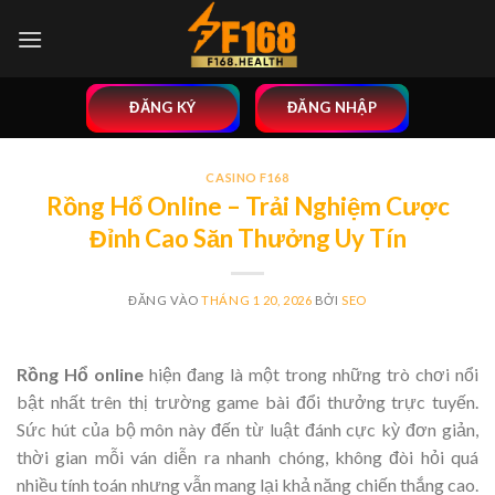
Bỏ
qua
nội
dung
ĐĂNG KÝ
ĐĂNG NHẬP
CASINO F168
Rồng Hổ Online – Trải Nghiệm Cược
Đỉnh Cao Săn Thưởng Uy Tín
ĐĂNG VÀO
THÁNG 1 20, 2026
BỞI
SEO
Rồng Hổ online
hiện đang là một trong những trò chơi nổi
bật nhất trên thị trường game bài đổi thưởng trực tuyến.
Sức hút của bộ môn này đến từ luật đánh cực kỳ đơn giản,
thời gian mỗi ván diễn ra nhanh chóng, không đòi hỏi quá
nhiều tính toán nhưng vẫn mang lại khả năng chiến thắng cao.