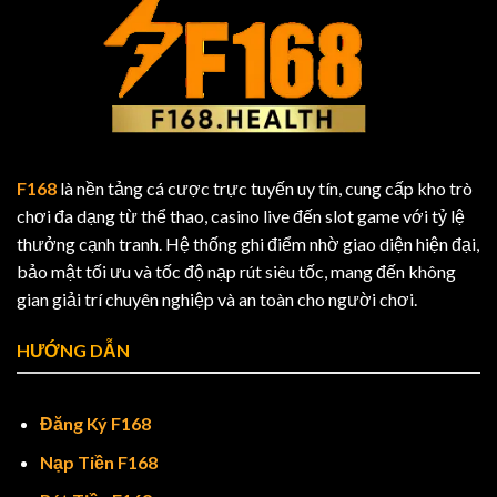
F168
là nền tảng cá cược trực tuyến uy tín, cung cấp kho trò
chơi đa dạng từ thể thao, casino live đến slot game với tỷ lệ
thưởng cạnh tranh. Hệ thống ghi điểm nhờ giao diện hiện đại,
bảo mật tối ưu và tốc độ nạp rút siêu tốc, mang đến không
gian giải trí chuyên nghiệp và an toàn cho người chơi.
HƯỚNG DẪN
Đăng Ký F168
Nạp Tiền F168