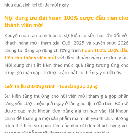
hiệu quả sinh lời tối đa mỗi ngày.
Nội dung ưu đãi hoàn 100% cược đầu tiên cho
thành viên mới
Khuyến mãi tân binh luôn là sự kiện có sức hút lớn đối với
khách hàng mới tham gia. Cuối 2025 và xuyên suốt 2026
chúng tôi đang áp dụng chương trình
hoàn 100% cược đầu
tiên cho thành viên mới
với điều khoản nhận cực đơn giản.
Nội dung chi tiết kèm theo mức quà tặng tương ứng cho
từng giới hạn nạp sẽ được cập nhật cụ thể ngay dưới đây.
Giới thiệu chương trình F168 đang áp dụng
Sự kiện tặng thưởng cho hội viên mới tham gia góp phần
tăng vốn cược hiệu quả ngay ở lần giao dịch đầu tiên. Bạn sẽ
được cấp một khoản tiền bằng giá trị nạp vào tài khoản
chính để tham gia mọi sản phẩm mà mình yêu thích. Chương
trình thể hiện sự quan tâm của nhà cái đến khách hàng với
mong muốn hỗ trợ tối đa trong quá trình trải nghiệm.