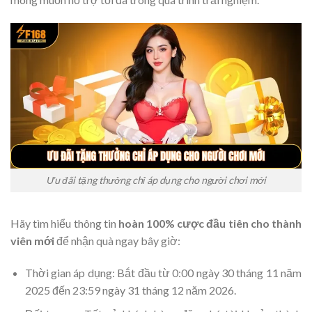
Ưu đãi tặng thưởng chỉ áp dụng cho người chơi mới
Hãy tìm hiểu thông tin
hoàn 100% cược đầu tiên cho thành
viên mới
để nhận quà ngay bây giờ:
Thời gian áp dụng: Bắt đầu từ 0:00 ngày 30 tháng 11 năm
2025 đến 23:59 ngày 31 tháng 12 năm 2026.