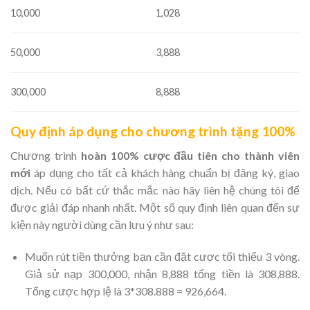
10,000
1,028
50,000
3,888
300,000
8,888
Quy định áp dụng cho chương trình tặng 100%
Chương trình
hoàn 100% cược đầu tiên cho thành viên
mới
áp dụng cho tất cả khách hàng chuẩn bị đăng ký, giao
dịch. Nếu có bất cứ thắc mắc nào hãy liên hệ chúng tôi để
được giải đáp nhanh nhất. Một số quy định liên quan đến sự
kiện này người dùng cần lưu ý như sau:
Muốn rút tiền thưởng bạn cần đặt cược tối thiểu 3 vòng.
Giả sử nạp 300,000, nhận 8,888 tổng tiền là 308,888.
Tổng cược hợp lệ là 3*308.888 = 926,664.