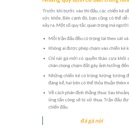
Trước khi bước vào thi đấu, các chiến kê s
sức khỏe. Bên cạnh đó, bạn cũng có thể dễ
xảy ra. Một số quy tắc quan trọng mà người
Mỗi trận đấu đều có trọng tài theo sát và 
Không ai được phép chạm vào chiến kê khi
Chỉ nài gà mới có quyền tháo cựa khỏi ch
chân chúng chạm đất gây ảnh hưởng đến 
Những chiến kê có trọng lượng tương đ
đáng kể, hai bên có thể thỏa thuận thêm
Về cách phân định thắng thua: Sau khoản
ứng tấn công sẽ bị xử thua. Trận đấu đư
chiến đấu.
Xem thêm:
đá gà nòi