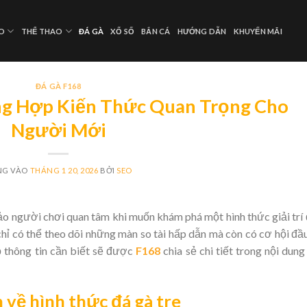
O
THỂ THAO
ĐÁ GÀ
XỔ SỐ
BẮN CÁ
HƯỚNG DẪN
KHUYẾN MÃI
ĐÁ GÀ F168
ổng Hợp Kiến Thức Quan Trọng Cho
Người Mới
NG VÀO
THÁNG 1 20, 2026
BỞI
SEO
ảo người chơi quan tâm khi muốn khám phá một hình thức giải trí
chỉ có thể theo dõi những màn so tài hấp dẫn mà còn có cơ hội đầ
ộ thông tin cần biết sẽ được
F168
chia sẻ chi tiết trong nội dung
n về hình thức đá gà tre