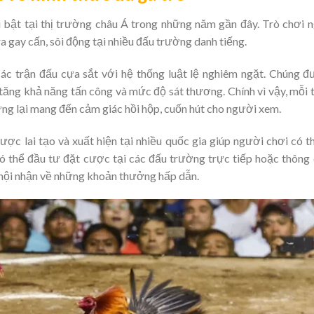
ổi bật tại thị trường châu Á trong những năm gần đây. Trò chơi 
ra gay cấn, sôi động tại nhiều đấu trường danh tiếng.
c trận đấu cựa sắt với hệ thống luật lệ nghiêm ngặt. Chúng 
tăng khả năng tấn công và mức độ sát thương. Chính vì vậy, mỗi 
ưng lại mang đến cảm giác hồi hộp, cuốn hút cho người xem.
được lai tạo và xuất hiện tại nhiều quốc gia giúp người chơi có 
có thể đầu tư đặt cược tại các đấu trường trực tiếp hoặc thông
 hội nhận về những khoản thưởng hấp dẫn.