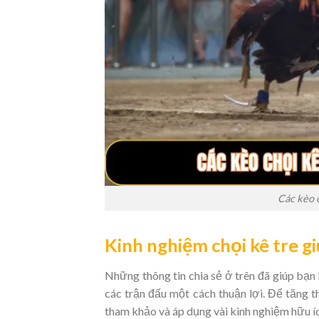
Các kèo 
Kinh nghiệm chọi kê tre gi
Những thông tin chia sẻ ở trên đã giúp bạn
các trận đấu một cách thuận lợi. Để tăng t
tham khảo và áp dụng vài kinh nghiệm hữu í