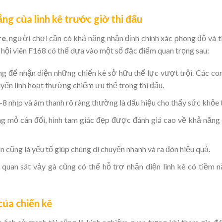
ng của linh kê trước giờ thi đấu
re
, người chơi cần có khả năng nhận định chính xác phong độ và 
 hội viên F168 có thể dựa vào một số đặc điểm quan trọng sau:
ng để nhận diện những chiến kê sở hữu thể lực vượt trội. Các co
uyển linh hoạt thường chiếm ưu thế trong thi đấu.
–8 nhịp và âm thanh rõ ràng thường là dấu hiệu cho thấy sức khỏe 
 mỏ cân đối, hình tam giác đẹp được đánh giá cao về khả năng
n cũng là yếu tố giúp chúng di chuyển nhanh và ra đòn hiệu quả.
 quan sát vảy gà cũng có thể hỗ trợ nhận diện linh kê có tiềm 
của chiến kê