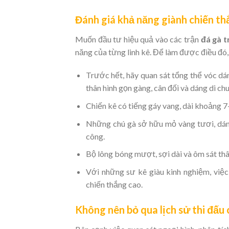
Đánh giá khả năng giành chiến thắ
Muốn đầu tư hiệu quả vào các trận
đá gà t
năng của từng linh kê. Để làm được điều đó,
Trước hết, hãy quan sát tổng thể vóc dá
thân hình gọn gàng, cân đối và dáng di ch
Chiến kê có tiếng gáy vang, dài khoảng 7
Những chú gà sở hữu mỏ vàng tươi, dáng
công.
Bộ lông bóng mượt, sợi dài và ôm sát thâ
Với những sư kê giàu kinh nghiệm, việc
chiến thắng cao.
Không nên bỏ qua lịch sử thi đấu 