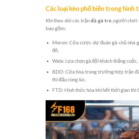
Các loại kèo phổ biến trong hình 
Khi theo dõi các trận
đá gà tre
, người chơi
bao gồm:
Meron: Cửa cược dự đoán gà chủ nhà gi
đỏ.
Wala: Lựa chọn gà đội khách thắng cuộc,
BDD: Cửa hòa trong trường hợp trận đấ
thi đấu cùng lúc.
FTD: Hình thức hòa khi hết thời gian thi