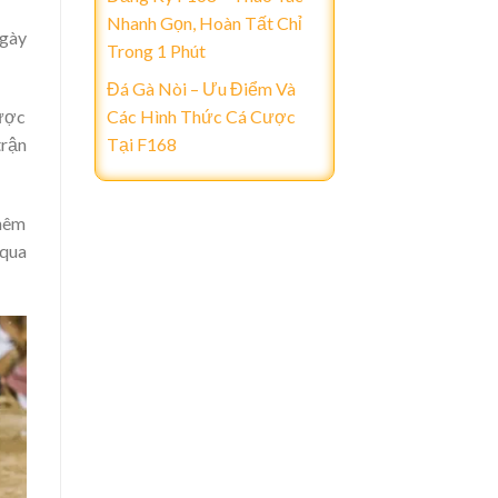
Nhanh Gọn, Hoàn Tất Chỉ
ngày
Trong 1 Phút
Đá Gà Nòi – Ưu Điểm Và
được
Các Hình Thức Cá Cược
trận
Tại F168
thêm
 qua