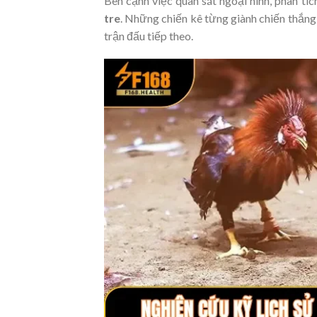
Bên cạnh việc quan sát ngoại hình, phân tíc
tre
. Những chiến kê từng giành chiến thắng
trận đấu tiếp theo.